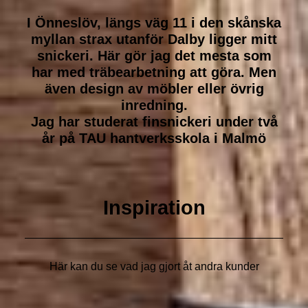
I Önneslöv, längs väg 11 i den skånska
myllan strax utanför Dalby ligger mitt
snickeri. Här gör jag det mesta som
har med träbearbetning att göra. Men
även design av möbler eller övrig
inredning.
Jag har studerat finsnickeri under två
år på TAU hantverksskola i Malmö
Inspiration
Här kan du se vad jag gjort åt andra kunder