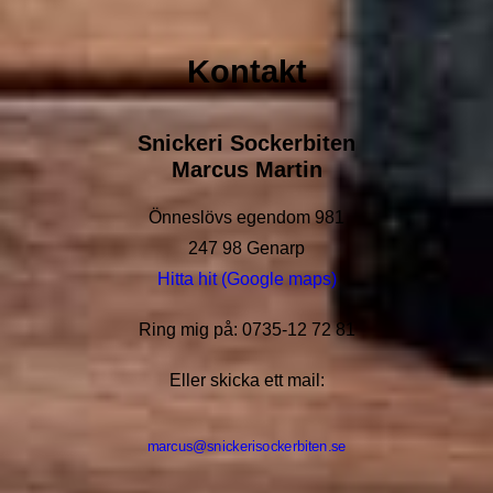
Kontakt
Snickeri Sockerbiten
Marcus Martin
Önneslövs egendom 981
247 98 Genarp
Hitta hit (Google maps)
Ring mig på: 0735-12 72 81
Eller skicka ett mail:
marcus@snickerisockerbiten.se