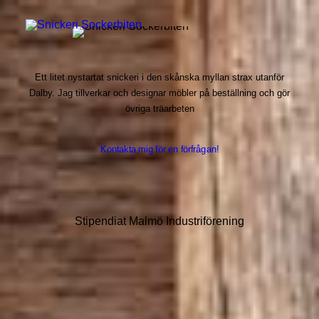
Ett litet nystartat snickeri i den skånska myllan strax utanför
Dalby. Jag tillverkar och designar möbler på beställning och gör
övriga träarbeten
Kontakta mig för en förfrågan!
Stipendiat Malmö Industriförening